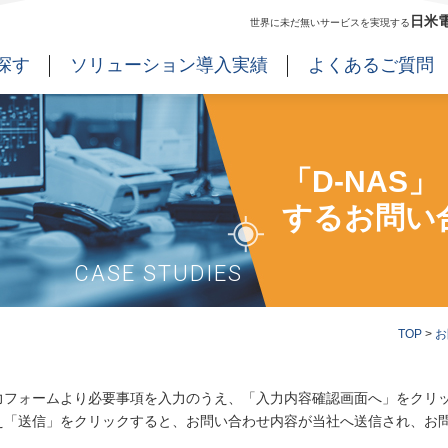
日米
世界に未だ無いサービスを実現する
探す
ソリューション導入実績
よくあるご質問
「D-NAS」
するお問い
CASE STUDIES
TOP
>
お
力フォームより必要事項を入力のうえ、「入力内容確認画面へ」をクリ
え「送信」をクリックすると、お問い合わせ内容が当社へ送信され、お