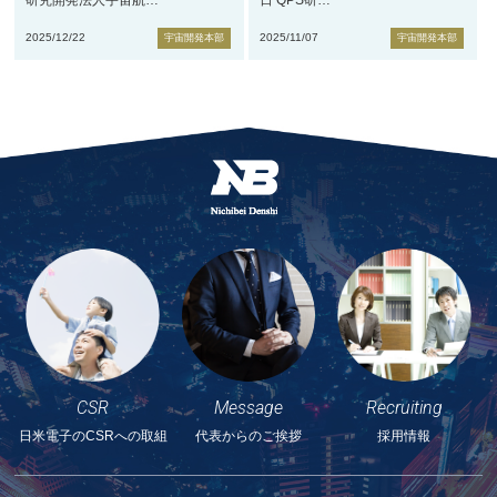
研究開発法人宇宙航
…
日 QPS研
…
2025/12/22
2025/11/07
宇宙開発本部
宇宙開発本部
CSR
Message
Recruiting
日米電子の
CSRへの取組
代表からのご挨拶
採用情報