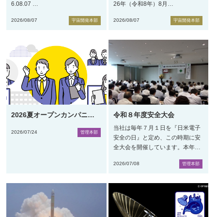
6.08.07
…
26年（令和8年）8月
…
2026/08/07
2026/08/07
宇宙開発本部
宇宙開発本部
2026夏オープンカンパニ
…
令和８年度安全大会
当社は毎年７月１日を『日米電子
2026/07/24
管理本部
安全の日』と定め、この時期に安
全大会を開催しています。本年
…
2026/07/08
管理本部