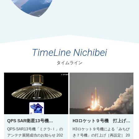
TimeLine Nichibei
タイムライン
QPS SAR衛星13号機
…
H3ロケット９号機 打上げ
…
QPS-SAR13号機「ミクラ-Ⅰ」の
H3ロケット９号機による「みちび
アンテナ展開成功のお知らせ 202
き７号機」の打上げ［再設定］ 20