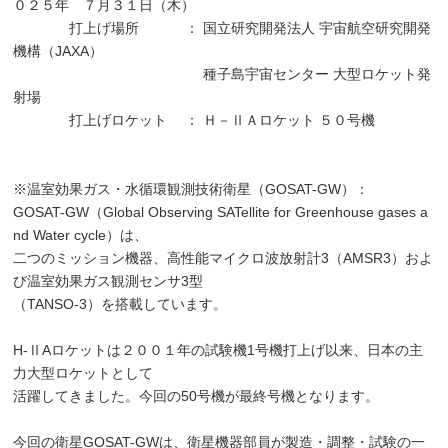
０２５年 ７月３１日（木）
打上げ場所 ： 国立研究開発法人 宇宙航空研究開発
機構（JAXA）
種子島宇宙センター 大型ロケット発
射場
打上げロケット ： Ｈ－ⅡＡロケット ５０号機
※
温室効果ガス・水循環観測技術衛星（GOSAT-GW）：
GOSAT-GW（Global Observing SATellite for Greenhouse gases a
nd Water cycle）は、
二つのミッション機器、高性能マイクロ波放射計3（AMSR3）およ
び温室効果ガス観測センサ3型
（TANSO-3）を搭載しています。
H-ⅡAロケットは２００１年の試験機1号機打上げ以来、日本の主
力大型ロケットとして
活躍してきました。今回の50号機が最終号機となります。
今回の衛星GOSAT-GWは、衛星機器部員が製造・調整・試験の一