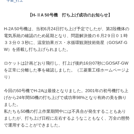
宇宙_打上
【H-ⅡA 50号機 打ち上げ成功のお知らせ】
H-2A 50号機は、当初6月24日打ち上げ予定でしたが、
第2段機体の
電気系統の確認のため
延期となり、問題解決後の６月2９日０１時
３３分０３秒に、
温室効果ガス・水循環観測技術衛星（GOSAT-G
W）
を搭載し打ち上げられました。
ロケットは計画どおり飛行し、
打上げ後約16分07秒に
GOSAT-GW
を正常に分離した事を確認しました。（三菱重工様ホームページよ
り）
今回の50号機でH-2Aは最後となりました。
2001年の初号機打ち上
げから24年間
50機の打ち上げで成功率98%となり有終の美を飾り
ました。
私たちも50機の打上作業期間中には不具合が発生することもあり
ましたが、打ち上げ日程に左右するようなこともなく、万全の態勢
で運用することができました。