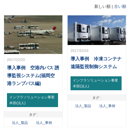
新しい順 |
古い順
2017/10/16
導入事例 冷凍コンテナ
2017/12/20
遠隔監視制御システム
導入事例 空港内バス 誘
導監視システム(福岡空
インフラソリューション事業
港ランプバス編)
本部(法人)
インフラソリューション事業
タグ :
本部(法人)
法人_製品
法人_事例
タグ :
法人_製品
法人_事例