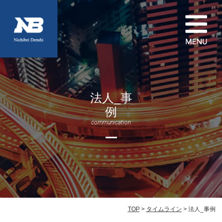
法人_事
例
communication
TOP
>
タイムライン
> 法人_事例