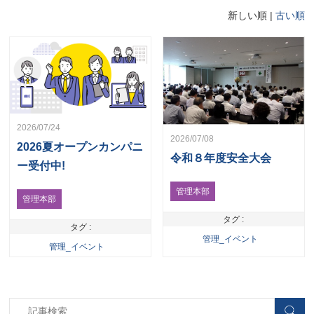
新しい順 |
古い順
2026/07/24
2026/07/08
2026夏オープンカンパニ
令和８年度安全大会
ー受付中!
管理本部
管理本部
タグ :
タグ :
管理_イベント
管理_イベント