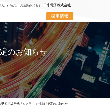
日米電子株式会社
「人」と「技術」で社会貢献を目指す
せ
採用情報
予定のお知らせ
S SAR衛星13号機「ミクラ-Ⅰ」打上げ予定のお知らせ