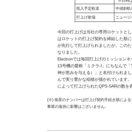
※日時は
投入予定軌道
中傾斜軌道
打上げ射場
ニュージーラ
今回の打上げは当社の専用ロケットとし
はロケットの打上げ契約を締結した順に付
が先行して打上げられましたが、このた
なりました。
Electronでは毎回打上げのミッション
13号機の愛称「ミクラ-I」にちなんで「The G
神が恵みを与える）」と名付けられまし
んで実り豊かな稲穂が描かれています。また
によって打上げられたQPS-SARの数
(※) 衛星のナンバーは打上げ契約手続き順に
事業の進捗に影響はございません。