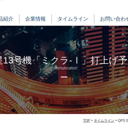
品紹介
企業情報
タイムライン
お問い合わ
R衛星13号機「ミクラ-Ⅰ」打上げ
communication
TOP
>
タイムライン
> QP