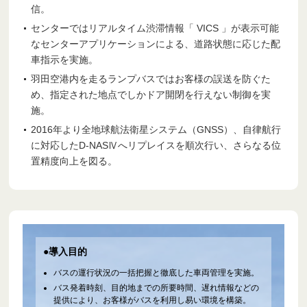
信。
センターではリアルタイム渋滞情報「 VICS 」が表示可能
なセンターアプリケーションによる、道路状態に応じた配
車指示を実施。
羽田空港内を走るランプバスではお客様の誤送を防ぐた
め、指定された地点でしかドア開閉を行えない制御を実
施。
2016年より全地球航法衛星システム（GNSS）、自律航行
に対応したD-NASⅣへリプレイスを順次行い、さらなる位
置精度向上を図る。
●導入目的
バスの運行状況の一括把握と徹底した車両管理を実施。
バス発着時刻、目的地までの所要時間、遅れ情報などの
提供により、お客様がバスを利用し易い環境を構築。