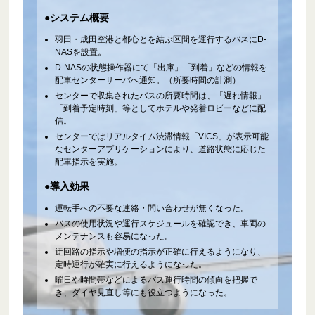
●システム概要
羽田・成田空港と都心とを結ぶ区間を運行するバスにD-
NASを設置。
D-NASの状態操作器にて「出庫」「到着」などの情報を
配車センターサーバへ通知。（所要時間の計測）
センターで収集されたバスの所要時間は、「遅れ情報」
「到着予定時刻」等としてホテルや発着ロビーなどに配
信。
センターではリアルタイム渋滞情報「VICS」が表示可能
なセンターアプリケーションにより、道路状態に応じた
配車指示を実施。
●導入効果
運転手への不要な連絡・問い合わせが無くなった。
バスの使用状況や運行スケジュールを確認でき、車両の
メンテナンスも容易になった。
迂回路の指示や増便の指示が正確に行えるようになり、
定時運行が確実に行えるようになった。
曜日や時間帯などによるバス運行時間の傾向を把握で
き、ダイヤ見直し等にも役立つようになった。