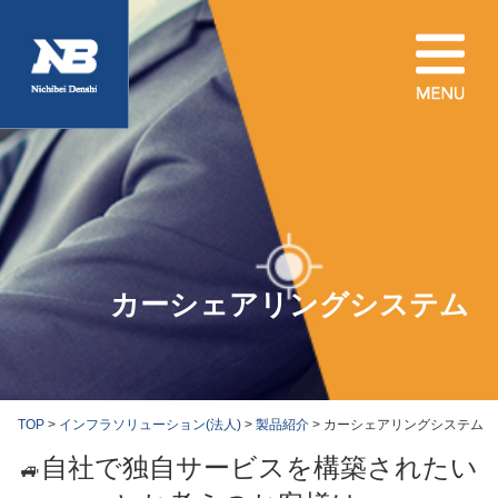
カーシェアリングシステム
TOP
>
インフラソリューション(法人)
>
製品紹介
> カーシェアリングシステム
自社で独自サービスを構築されたい
🚙